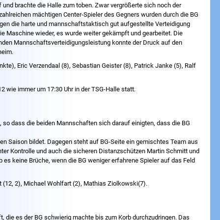
und brachte die Halle zum toben. Zwar vergrößerte sich noch der
e zahlreichen mächtigen Center-Spieler des Gegners wurden durch die BG
gen die harte und mannschaftstaktisch gut aufgestellte Verteidigung
 die Maschine wieder, es wurde weiter gekämpft und gearbeitet. Die
agenden Mannschaftsverteidigungsleistung konnte der Druck auf den
heim.
e), Eric Verzendaal (8), Sebastian Geister (8), Patrick Janke (5), Ralf
 wie immer um 17:30 Uhr in der TSG-Halle statt.
n, so dass die beiden Mannschaften sich darauf einigten, dass die BG
en Saison bildet. Dagegen steht auf BG-Seite ein gemischtes Team aus
ter Kontrolle und auch die sicheren Distanzschützen Martin Schmitt und
ab es keine Brüche, wenn die BG weniger erfahrene Spieler auf das Feld
t (12, 2), Michael Wohlfart (2), Mathias Ziolkowski(7).
ft, die es der BG schwierig machte bis zum Korb durchzudringen. Das