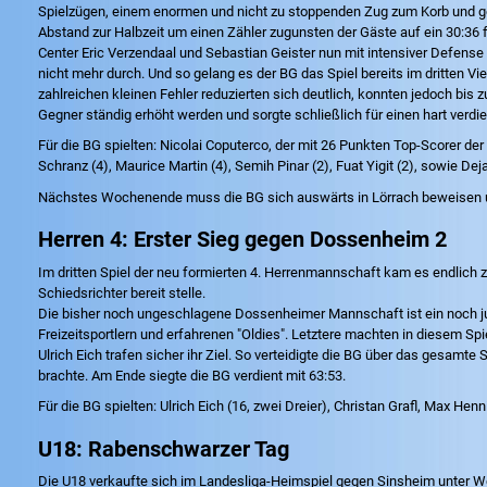
Spielzügen, einem enormen und nicht zu stoppenden Zug zum Korb und gen
Abstand zur Halbzeit um einen Zähler zugunsten der Gäste auf ein 30:36 
Center Eric Verzendaal und Sebastian Geister nun mit intensiver Defens
nicht mehr durch. Und so gelang es der BG das Spiel bereits im dritten V
zahlreichen kleinen Fehler reduzierten sich deutlich, konnten jedoch bis
Gegner ständig erhöht werden und sorgte schließlich für einen hart verd
Für die BG spielten: Nicolai Coputerco, der mit 26 Punkten Top-Scorer der
Schranz (4), Maurice Martin (4), Semih Pinar (2), Fuat Yigit (2), sowie D
Nächstes Wochenende muss die BG sich auswärts in Lörrach beweisen und
Herren 4: Erster Sieg gegen Dossenheim 2
Im dritten Spiel der neu formierten 4. Herrenmannschaft kam es endlich z
Schiedsrichter bereit stelle.
Die bisher noch ungeschlagene Dossenheimer Mannschaft ist ein noch ju
Freizeitsportlern und erfahrenen "Oldies". Letztere machten in diesem S
Ulrich Eich trafen sicher ihr Ziel. So verteidigte die BG über das gesam
brachte. Am Ende siegte die BG verdient mit 63:53.
Für die BG spielten: Ulrich Eich (16, zwei Dreier), Christan Grafl, Max Hen
U18: Rabenschwarzer Tag
Die U18 verkaufte sich im Landesliga-Heimspiel gegen Sinsheim unter Wer