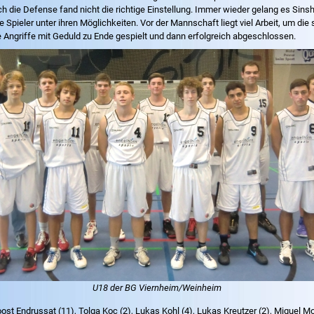
 Auch die Defense fand nicht die richtige Einstellung. Immer wieder gelang es Si
 Spieler unter ihren Möglichkeiten. Vor der Mannschaft liegt viel Arbeit, um die
 Angriffe mit Geduld zu Ende gespielt und dann erfolgreich abgeschlossen.
U18 der BG Viernheim/Weinheim
st Endrussat (11), Tolga Koc (2), Lukas Kohl (4), Lukas Kreutzer (2), Miguel More