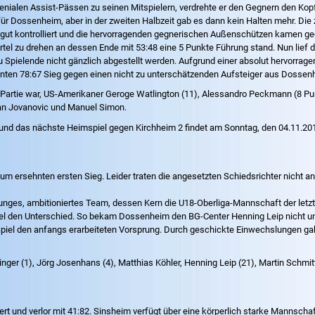
ialen Assist-Pässen zu seinen Mitspielern, verdrehte er den Gegnern den Kopf 
für Dossenheim, aber in der zweiten Halbzeit gab es dann kein Halten mehr. Di
e gut kontrolliert und die hervorragenden gegnerischen Außenschützen kamen ge
iertel zu drehen an dessen Ende mit 53:48 eine 5 Punkte Führung stand. Nun lief
 zu Spielende nicht gänzlich abgestellt werden. Aufgrund einer absolut hervorr
ienten 78:67 Sieg gegen einen nicht zu unterschätzenden Aufsteiger aus Dossen
 Partie war, US-Amerikaner Geroge Watlington (11), Alessandro Peckmann (8 Punkt
ejan Jovanovic und Manuel Simon.
 das nächste Heimspiel gegen Kirchheim 2 findet am Sonntag, den 04.11.2012
um ersehnten ersten Sieg. Leider traten die angesetzten Schiedsrichter nicht a
nges, ambitioniertes Team, dessen Kern die U18-Oberliga-Mannschaft der letzt
piel den Unterschied. So bekam Dossenheim den BG-Center Henning Leip nicht un
te Spiel den anfangs erarbeiteten Vorsprung. Durch geschickte Einwechslungen g
ninger (1), Jörg Josenhans (4), Matthias Köhler, Henning Leip (21), Martin Schmit
t und verlor mit 41:82. Sinsheim verfügt über eine körperlich starke Mannscha